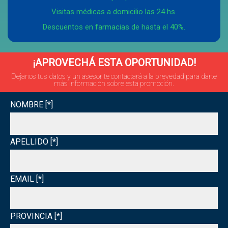
Visitas médicas a domicilio las 24 hs.
Descuentos en farmacias de hasta el 40%.
¡APROVECHÁ ESTA OPORTUNIDAD!
Dejanos tus datos y un asesor te contactará a la brevedad para darte
más información sobre esta promoción.
NOMBRE [*]
APELLIDO [*]
EMAIL [*]
PROVINCIA [*]